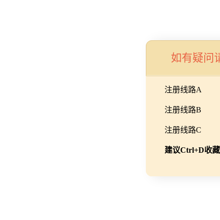
收藏沐鸣2
在线留言
网站地图
联系沐鸣2
Epinod
您好，欢迎光
19年
企业办公家具整体配套厂
如有疑问
注册线路A
注册线路B
注册线路C
沐鸣2首页
办公桌班台
建议Ctrl+D
办公家具中心
创意定制
案例赏析
办公家具体验馆
新闻资讯
走进沐鸣2