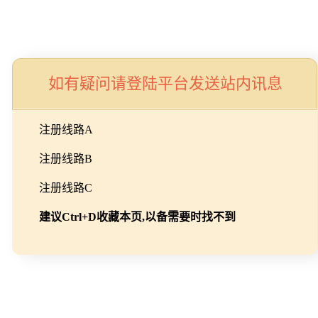
2
Epinod
您好，欢迎光临沐鸣2官方网站！
整体配套厂家
如有疑问请登陆平台发送站内讯息
注册线路A
注册线路B
注册线路C
建议Ctrl+D收藏本页,以备需要时找不到