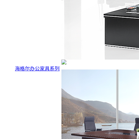
海格尔办公家具系列