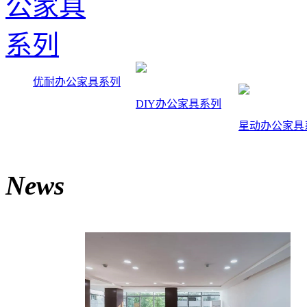
优耐办公家具系列
DIY办公家具系列
星动办公家具
News