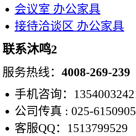
会议室 办公家具
接待洽谈区 办公家具
联系沐鸣2
服务热线：
4008-269-239
手机咨询：1354003242
公司传真 : 025-6150905
客服QQ：1513799529