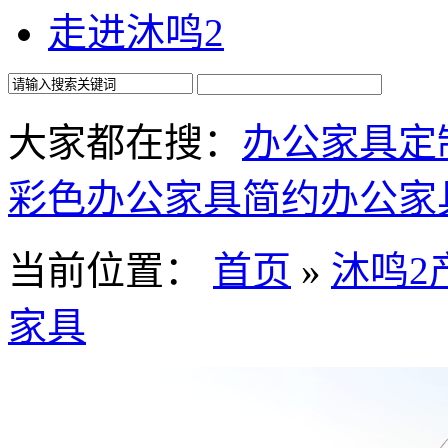
走进沐鸣2
大家都在搜：
办公家具定
彩色办公家具
简约办公家
当前位置：
首页
»
沐鸣2
家具