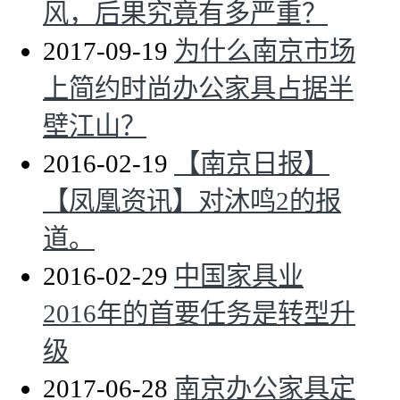
风，后果究竟有多严重？
2017-09-19
为什么南京市场
上简约时尚办公家具占据半
壁江山？
2016-02-19
【南京日报】
【凤凰资讯】对沐鸣2的报
道。
2016-02-29
中国家具业
2016年的首要任务是转型升
级
2017-06-28
南京办公家具定