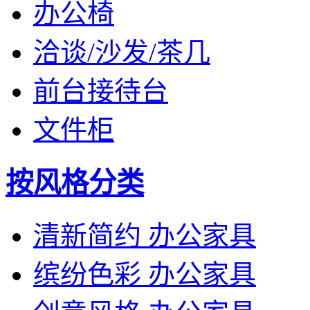
办公椅
洽谈/沙发/茶几
前台接待台
文件柜
按风格分类
清新简约 办公家具
缤纷色彩 办公家具