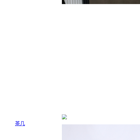
班椅|主管椅
职员椅