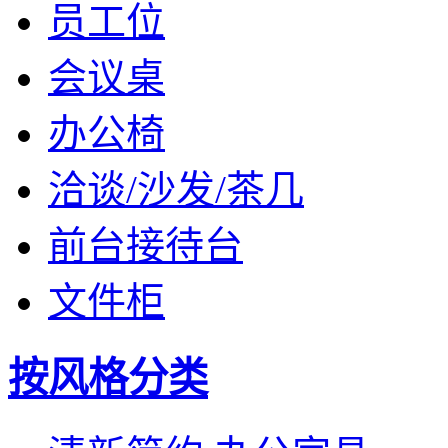
2018-03-15
【案例】郫县菁
蓉创业园
2016-11-07
沐鸣2展厅全面
升级中，先一睹为快！
产品中心
Products Cate
按产品分类
班台/经理位
员工位