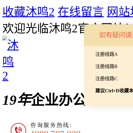
收藏沐鸣2
在线留言
网站
欢迎光临沐鸣2官方网站
如有疑问请
注册线路A
注册线路B
注册线路C
建议Ctrl+D收
19年
企业办公家具整