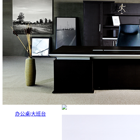
办公桌|大班台