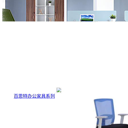
高柜|文件柜
办公桌|大班台
热门