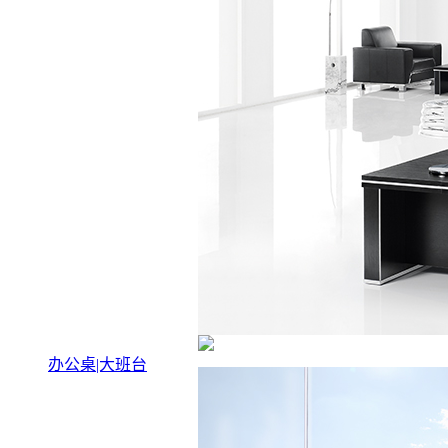
办公桌|大班台