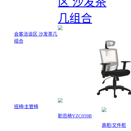
会客洽谈区 沙发茶几
组合
班椅|主管椅
职员椅YZC059B