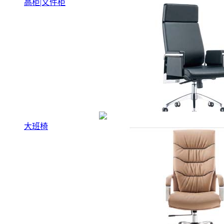
高柜|文件柜