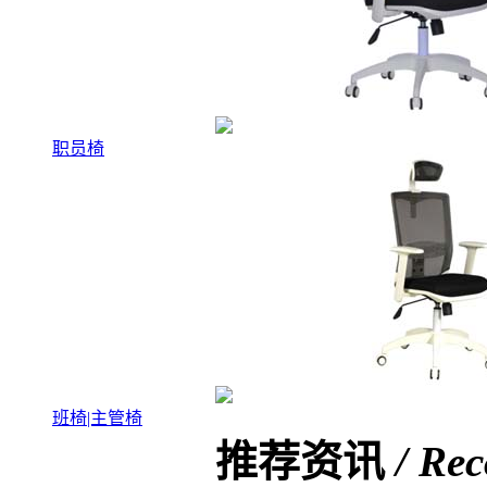
百思特办公家具系列